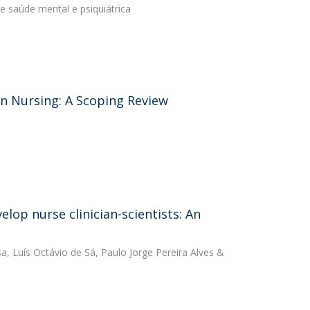
e saúde mental e psiquiátrica
 in Nursing: A Scoping Review
lop nurse clinician-scientists: An
sa
,
Luís Octávio de Sá
,
Paulo Jorge Pereira Alves
&