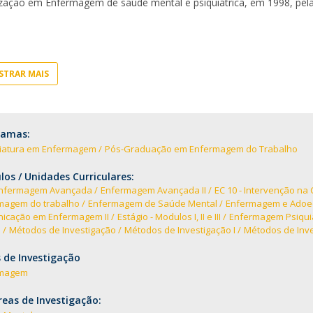
ização em Enfermagem de saúde mental e psiquiátrica, em 1998, pel
Notícias
Católica Nursing Talks 2026
Faces & Factos
ESEnfIC
C
Recrutamentos
e
C
TRAR MAIS
D
a
ramas:
ciatura em Enfermagem
Pós-Graduação em Enfermagem do Trabalho
os / Unidades Curriculares:
Enfermagem Avançada
Enfermagem Avançada II
EC 10 - Intervenção n
magem do trabalho
Enfermagem de Saúde Mental
Enfermagem e Adoec
icação em Enfermagem II
Estágio - Modulos I, II e III
Enfermagem Psiquiá
e
Métodos de Investigação
Métodos de Investigação I
Métodos de Inves
 de Investigação
rmagem
eas de Investigação: