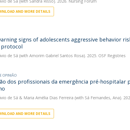
ávio de Sá
(with Sandra Risso). 2026. Nursing Forum
NLOAD AND MORE DETAILS
warning signs of adolescents aggressive behavior risk
 protocol
ávio de Sá
(with Amorim Gabriel Santos Rosa). 2025. OSF Registries
E OPINIÃO
ão dos profissionais da emergência pré-hospitalar p
ho
ávio de Sá
&
Maria Amélia Dias Ferreira
(with Sá Fernandes, Ana). 202
NLOAD AND MORE DETAILS