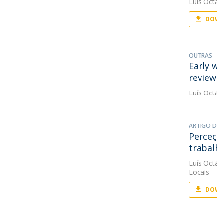
Luís Oct
DOW
OUTRAS
Early 
review
Luís Oct
ARTIGO D
Perceç
trabal
Luís Oct
Locais
DOW