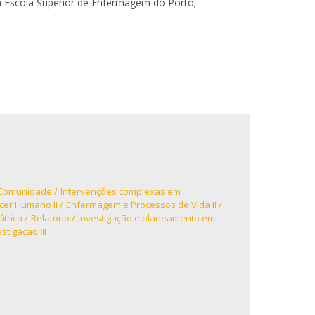
a Escola Superior de Enfermagem do Porto;
Campus
omo chegar
ovid-19 | Informações
iretório de Contactos
a Comunidade
Intervenções complexas em
er Humano II
Enfermagem e Processos de Vida II
trica
Relatório
Investigação e planeamento em
tigação III