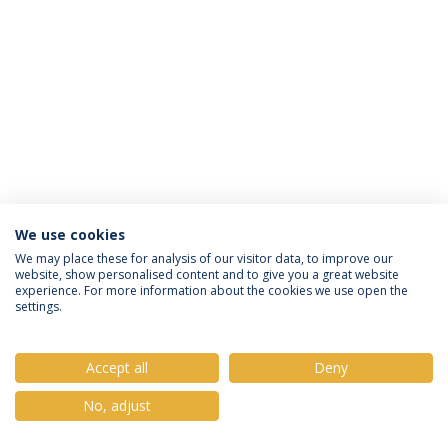
We use cookies
Política de Privacidade
Termos & Condições
We may place these for analysis of our visitor data, to improve our
website, show personalised content and to give you a great website
Direitos do Titular dos Dados
experience. For more information about the cookies we use open the
settings.
Accept all
Deny
© 2026 Universidade Católica Portuguesa
No, adjust