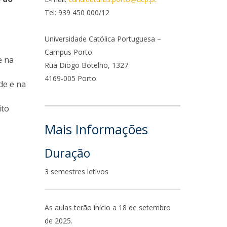
Campus
Tel: 939 450 000/12
omo chegar
Universidade Católica Portuguesa –
Campus Porto
ovid-19 | Informações
e na
Rua Diogo Botelho, 1327
iretório de Contactos
4169-005 Porto
de e na
ito
Mais Informações
Duração
3 semestres letivos
As aulas terão início a 18 de setembro
de 2025.