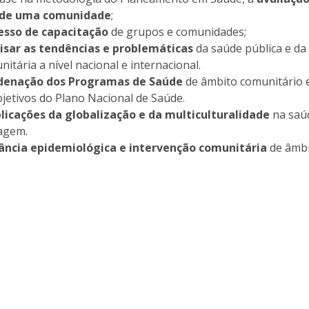
Notícias
 de uma comunidade
;
Católica Nursing Talks 2026
Faces & Factos
cesso de capacitação
de grupos e comunidades;
ESEnfIC
C
lisar as tendências e problemáticas
da saúde pública e da
Recrutamentos
tária a nível nacional e internacional.
e
C
rdenação dos Programas de Saúde
de âmbito comunitário 
jetivos do Plano Nacional de Saúde.
D
licações da globalização e da multiculturalidade
na saú
a
agem.
lância epidemiológica e intervenção comunitária
de âmb