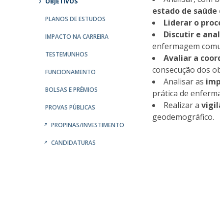
OBJETIVOS
Provedor do Estudante
estado de saúde
Mestrado em Enfermagem de Reabilitação
PLANOS DE ESTUDOS
Liderar o pro
Mestrado em Enfermagem de Saúde Infantil e
Parceiros
Discutir e ana
IMPACTO NA CARREIRA
Pediátrica
enfermagem comuni
Mestrado em Enfermagem Médico-Cirúrgica na área d
Nacionais
TESTEMUNHOS
Avaliar a coo
Enfermagem à Pessoa em Situação Crítica
Internacionais
consecução dos ob
FUNCIONAMENTO
Mestrado em Enfermagem Comunitária na área de
Analisar as
imp
Enfermagem de Saúde Comunitária e de Saúde Públic
BOLSAS E PRÉMIOS
prática de enferm
Mestrado em Regeneração e Viabilidade Tecidular
Realizar a
vigi
PROVAS PÚBLICAS
geodemográfico.
PROPINAS/INVESTIMENTO
CANDIDATURAS