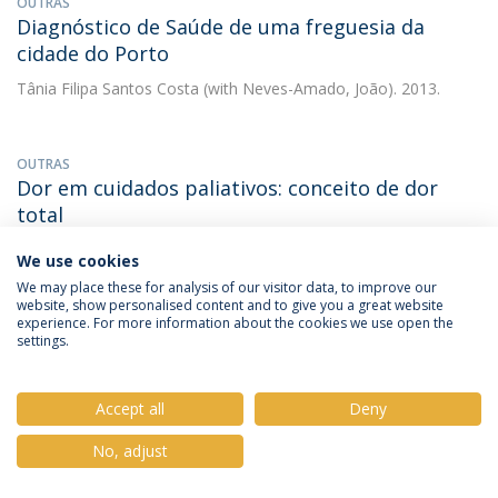
OUTRAS
Diagnóstico de Saúde de uma freguesia da
cidade do Porto
Tânia Filipa Santos Costa
(with Neves-Amado, João). 2013.
OUTRAS
Dor em cuidados paliativos: conceito de dor
total
Tânia Filipa Santos Costa
(with SOUZA, Cláudia). 2013. 20ªs
We use cookies
Jornadas da Unidade de Dor do Hospital Garcia de Orta
We may place these for analysis of our visitor data, to improve our
website, show personalised content and to give you a great website
experience. For more information about the cookies we use open the
settings.
OUTRAS
Equipas de Cuidados Paliativos domiciliários no
Brasil: estimação de necessidades
Accept all
Deny
Tânia Filipa Santos Costa
(with COELHO, Sílvia). 2013. V
No, adjust
Congresso Internacional de Cuidados Paliativos