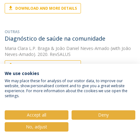
DOWNLOAD AND MORE DETAILS
OUTRAS
Diagnóstico de saúde na comunidade
Maria Clara L.P. Braga
&
João Daniel Neves-Amado
(with João
Neves-Amado). 2020. RevSALUS
DOWNLOAD AND MORE DETAILS
We use cookies
We may place these for analysis of our visitor data, to improve our
website, show personalised content and to give you a great website
OUTRAS
experience. For more information about the cookies we use open the
Diagnóstico de saúde na comunidade: da
settings.
conceção ao apoio na tomada de decisão
João Daniel Neves-Amado
(with João Daniel Neves Amado).
Accept all
Deny
2020. 3ª Reunião Internacional da Rede Académica das Ciências
da Saúde
No, adjust