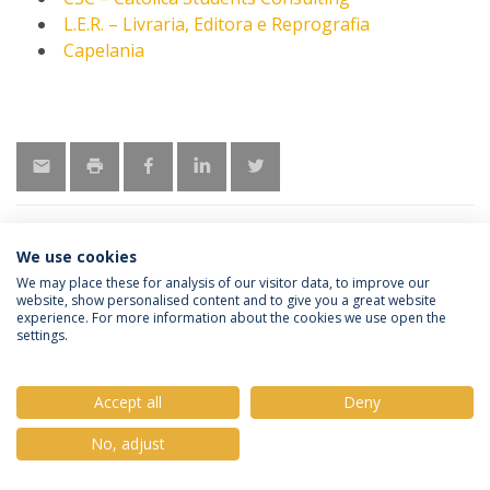
L.E.R. – Livraria, Editora e Reprografia
Capelania
We use cookies
We may place these for analysis of our visitor data, to improve our
Política de Privacidade
Termos & Condições
website, show personalised content and to give you a great website
Direitos do Titular dos Dados
experience. For more information about the cookies we use open the
settings.
Accept all
Deny
© 2026 Universidade Católica Portuguesa
No, adjust