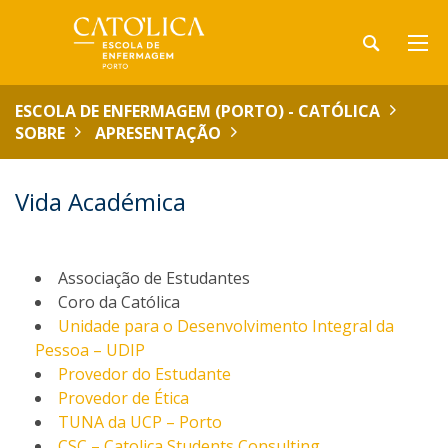
ESCOLA DE ENFERMAGEM (PORTO) - CATÓLICA
SOBRE
APRESENTAÇÃO
Vida Académica
Associação de Estudantes
Coro da Católica
Unidade para o Desenvolvimento Integral da
Pessoa – UDIP
Provedor do Estudante
Provedor de Ética
TUNA da UCP – Porto
CSC – Catolica Students Consulting