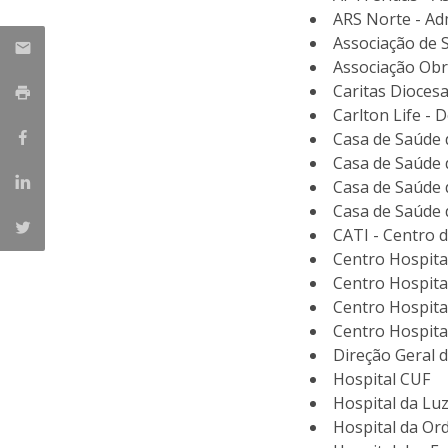
Provedor do Estudante
ARS Norte - Ad
Mestrado em Enfermagem de Reabilitação
Associação de 
Mestrado em Enfermagem de Saúde Infantil e
Parceiros
Associação Obr
Pediátrica
Caritas Dioces
Mestrado em Enfermagem Médico-Cirúrgica na área d
Nacionais
Carlton Life - 
Enfermagem à Pessoa em Situação Crítica
Internacionais
Casa de Saúde 
Mestrado em Enfermagem Comunitária na área de
Casa de Saúde 
Enfermagem de Saúde Comunitária e de Saúde Públic
Casa de Saúde 
Mestrado em Regeneração e Viabilidade Tecidular
Casa de Saúde 
CATI - Centro d
Centro Hospita
Centro Hospita
Centro Hospital
Centro Hospita
Direção Geral d
Hospital CUF
Hospital da Luz
Hospital da Or