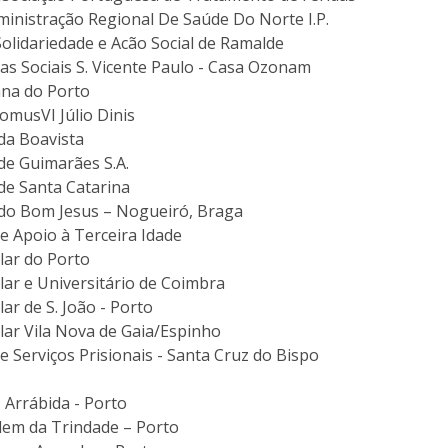
Notícias
ministração Regional De Saúde Do Norte I.P.
Católica Nursing Talks 2026
Faces & Factos
Solidariedade e Acão Social de Ramalde
ESEnfIC
C
as Sociais S. Vicente Paulo - Casa Ozonam
Recrutamentos
ana do Porto
e
C
DomusVI Júlio Dinis
da Boavista
D
de Guimarães S.A.
a
de Santa Catarina
do Bom Jesus – Nogueiró, Braga
e Apoio à Terceira Idade
lar do Porto
lar e Universitário de Coimbra
ar de S. João - Porto
lar Vila Nova de Gaia/Espinho
e Serviços Prisionais - Santa Cruz do Bispo
 Arrábida - Porto
dem da Trindade – Porto