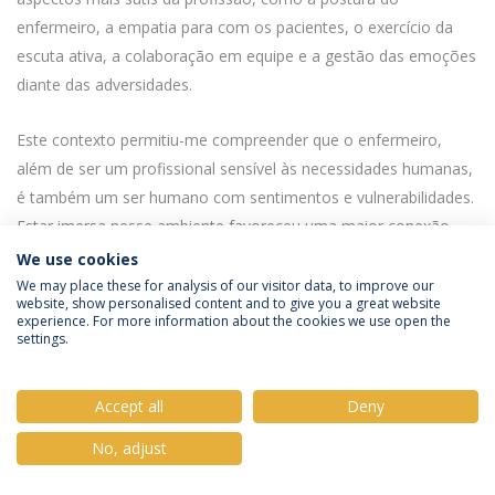
enfermeiro, a empatia para com os pacientes, o exercício da
escuta ativa, a colaboração em equipe e a gestão das emoções
diante das adversidades.
Este contexto permitiu-me compreender que o enfermeiro,
além de ser um profissional sensível às necessidades humanas,
é também um ser humano com sentimentos e vulnerabilidades.
Estar imersa nesse ambiente favoreceu uma maior conexão
com as minhas próprias emoções e necessidades, o que, por
We use cookies
sua vez, me tornou mais receptiva às demandas dos utentes
We may place these for analysis of our visitor data, to improve our
website, show personalised content and to give you a great website
sob meus cuidados, assim como das minhas colegas de
experience. For more information about the cookies we use open the
settings.
trabalho.
Sou eternamente grata por ter tido a oportunidade de crescer
Accept all
Deny
tanto como pessoa quanto como futura enfermeira neste
No, adjust
ambiente clínico. Essa vivência não só moldou a minha prática
profissional, mas também enriqueceu a minha jornada pessoal,