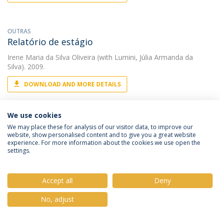
OUTRAS
Relatório de estágio
Irene Maria da Silva Oliveira
(with Lumini, Júlia Armanda da
Silva). 2009.
DOWNLOAD AND MORE DETAILS
We use cookies
LIVRO
We may place these for analysis of our visitor data, to improve our
Vivências da Mulher Mastectomizada.
website, show personalised content and to give you a great website
Abordagem da relação fenomenológica com o
experience. For more information about the cookies we use open the
settings.
corpo
Irene Maria da Silva Oliveira
2004.
Accept all
Deny
No, adjust
OUTRAS
Enfermagem Pediátrica em Cuidados Intensivos