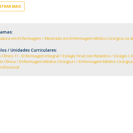
Notícias
TRAR MAIS
Católica Nursing Talks 2026
Faces & Factos
ESEnfIC
C
Recrutamentos
e
C
ramas:
ciatura em Enfermagem
Mestrado em Enfermagem Médico-Cirúrgica na ár
D
os / Unidades Curriculares:
a
 Clínico 11 - Enfermagem Integral
Estágio Final com Relatório
Estágio I: 
o Clínica
Enfermagem Médico-Cirúrgica I
Enfermagem Médico-Cirúrgica 
rofissional