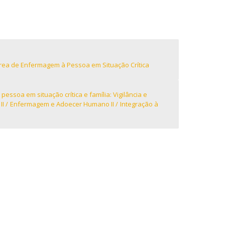
Campus
omo chegar
ovid-19 | Informações
ea de Enfermagem à Pessoa em Situação Crítica
iretório de Contactos
A pessoa em situação crítica e família: Vigilância e
II
Enfermagem e Adoecer Humano II
Integração à