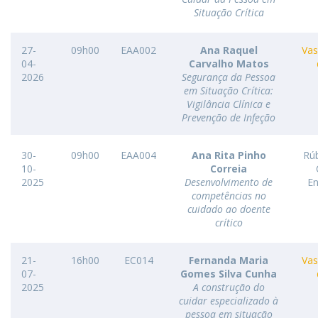
Situação Crítica
27-
09h00
EAA002
Ana Raquel
Vas
04-
Carvalho Matos
2026
Segurança da Pessoa
em Situação Crítica:
Vigilância Clínica e
Prevenção de Infeção
30-
09h00
EAA004
Ana Rita Pinho
Rú
10-
Correia
2025
Desenvolvimento de
En
competências no
cuidado ao doente
crítico
21-
16h00
EC014
Fernanda Maria
Vas
07-
Gomes Silva Cunha
2025
A construção do
cuidar especializado à
pessoa em situação