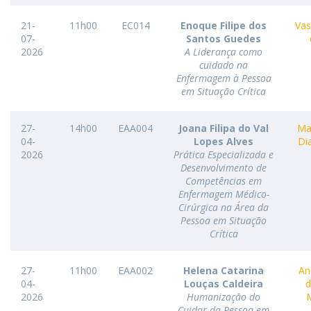
21-
11h00
EC014
Enoque Filipe dos
Vas
07-
Santos Guedes
2026
A Liderança como
cuidado na
Enfermagem à Pessoa
em Situação Crítica
27-
14h00
EAA004
Joana Filipa do Val
Ma
04-
Lopes Alves
Di
2026
Prática Especializada e
Desenvolvimento de
Competências em
Enfermagem Médico-
Cirúrgica na Área da
Pessoa em Situação
Crítica
27-
11h00
EAA002
Helena Catarina
An
04-
Louças Caldeira
d
2026
Humanização do
M
Cuidar da Pessoa em