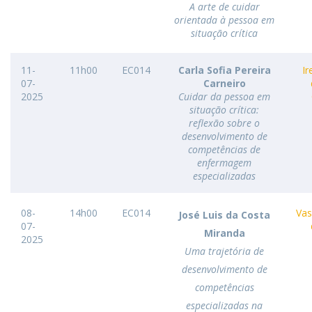
A arte de cuidar
orientada à pessoa em
situação crítica
11-
11h00
EC014
Carla Sofia Pereira
Ir
07-
Carneiro
2025
Cuidar da pessoa em
situação crítica:
reflexão sobre o
desenvolvimento de
competências de
enfermagem
especializadas
08-
14h00
EC014
Vas
José Luis da Costa
07-
Miranda
2025
Uma trajetória de
desenvolvimento de
competências
especializadas na