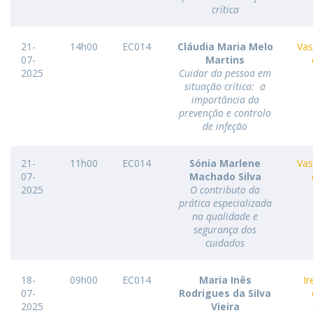
crítica
21-
14h00
EC014
Cláudia Maria Melo
Vas
07-
Martins
2025
Cuidar da pessoa em
situação crítica: a
importância da
prevenção e controlo
de infeção
21-
11h00
EC014
Sónia Marlene
Vas
07-
Machado Silva
2025
O contributo da
prática especializada
na qualidade e
segurança dos
cuidados
18-
09h00
EC014
Maria Inês
Ir
07-
Rodrigues da Silva
2025
Vieira