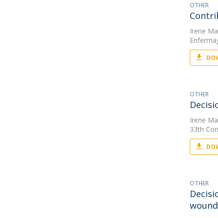
OTHER
Contri
Irene Mar
Enfermag
DOW
OTHER
Decisi
Irene Mar
33th Con
DOW
OTHER
Decisi
wound