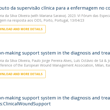
buto da supervisão clínica para a enfermagem no c
ia da Silva Oliveira
(with Mariana Saraiva). 2023. VI Fórum das Espec
em na resposta aos ODS, Porto, Portugal, 13/04/23
NLOAD AND MORE DETAILS
on-making support system in the diagnosis and tre
ia da Silva Oliveira
,
Paulo Jorge Pereira Alves
,
Luís Octávio de Sá
&
J
ference of the European Wound Management Association, Milan, Ital
NLOAD AND MORE DETAILS
on-making support system in the diagnosis and tre
s:ClinicalWoundSupport