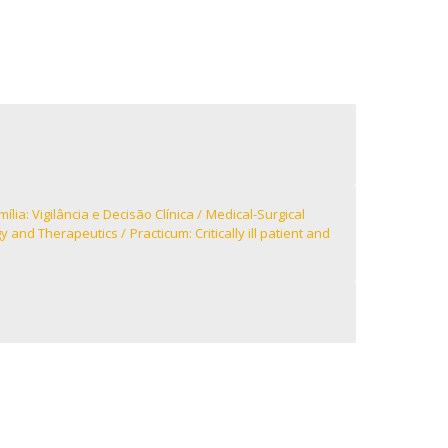
Campus
ow to arrive
ontact Directory
ília: Vigilância e Decisão Clínica
Medical-Surgical
y and Therapeutics
Practicum: Critically ill patient and