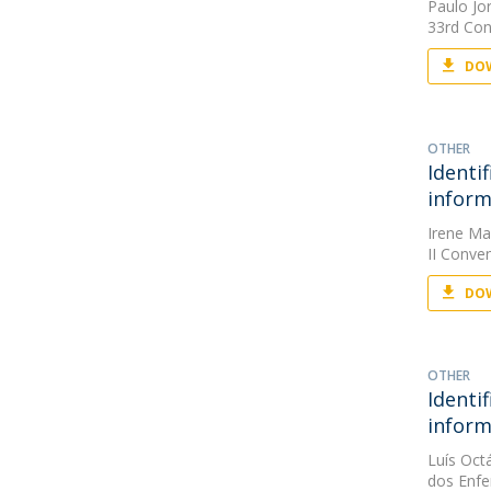
Paulo Jo
33rd Con
DOW
OTHER
Identi
infor
Irene Mar
II Conve
DOW
OTHER
Identi
inform
Luís Oct
dos Enfe