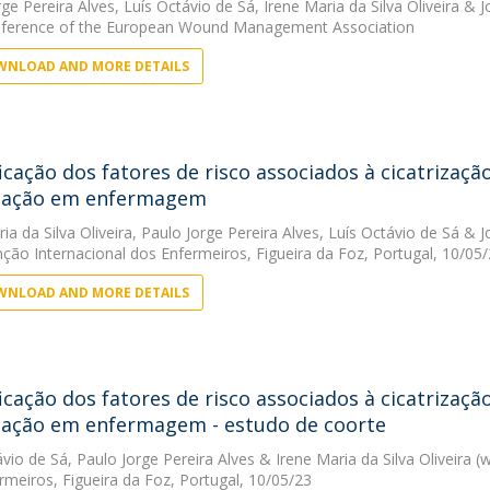
rge Pereira Alves
,
Luís Octávio de Sá
,
Irene Maria da Silva Oliveira
&
J
ference of the European Wound Management Association
NLOAD AND MORE DETAILS
ficação dos fatores de risco associados à cicatrizaç
mação em enfermagem
ia da Silva Oliveira
,
Paulo Jorge Pereira Alves
,
Luís Octávio de Sá
&
J
nção Internacional dos Enfermeiros, Figueira da Foz, Portugal, 10/05
NLOAD AND MORE DETAILS
ficação dos fatores de risco associados à cicatrizaç
ação em enfermagem - estudo de coorte
ávio de Sá
,
Paulo Jorge Pereira Alves
&
Irene Maria da Silva Oliveira
(w
rmeiros, Figueira da Foz, Portugal, 10/05/23