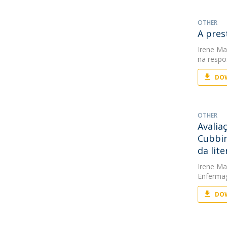
OTHER
A pres
Irene Mar
na respo
DOW
OTHER
Avalia
Cubbin
da lit
Irene Mar
Enfermag
DOW