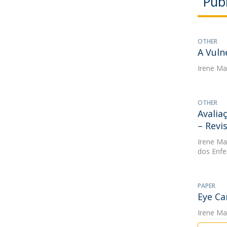
Publ
OTHER
A Vuln
Irene Mar
OTHER
Avalia
– Revi
Irene Mar
dos Enfe
PAPER
Eye Car
Irene Mar