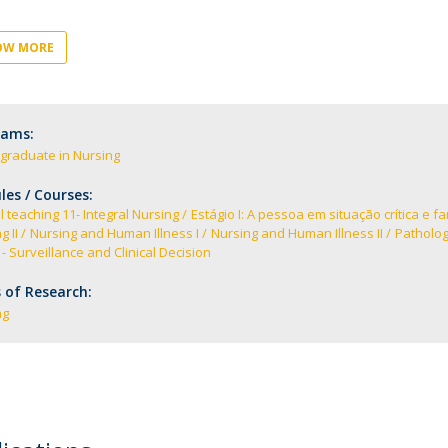
News
Católica Nursing Talks 2026
Faces & Facts
OW MORE
ESEnfIC
H
Recrutamentos
e
C
rams:
graduate in Nursing
a
es / Courses:
al teaching 11- Integral Nursing
Estágio I: A pessoa em situação crítica e fam
g II
Nursing and Human Illness I
Nursing and Human Illness II
Patholog
 - Surveillance and Clinical Decision
 of Research:
ng