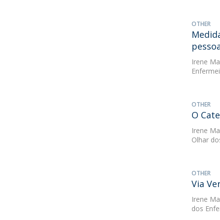
OTHER
Medida
pessoa
Irene Mar
Enfermei
OTHER
O Cate
Irene Mar
Olhar do
OTHER
Via Ve
Irene Mar
dos Enfe