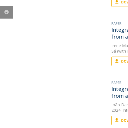
DOW
PAPER
Integr
from a
Irene Mar
Sá
(with 
DOW
PAPER
Integr
from a
João Da
2024. In
DOW