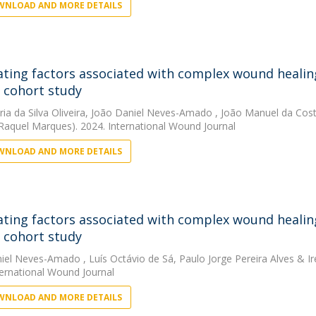
NLOAD AND MORE DETAILS
ating factors associated with complex wound healing
 cohort study
ia da Silva Oliveira
,
João Daniel Neves-Amado
,
João Manuel da Cos
Raquel Marques). 2024. International Wound Journal
NLOAD AND MORE DETAILS
ating factors associated with complex wound healing
 cohort study
niel Neves-Amado
,
Luís Octávio de Sá
,
Paulo Jorge Pereira Alves
&
Ir
ternational Wound Journal
NLOAD AND MORE DETAILS