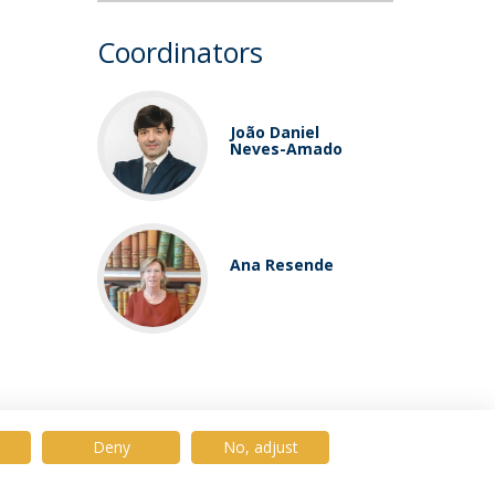
Coordinators
João Daniel
Neves-Amado
Ana Resende
Deny
No, adjust