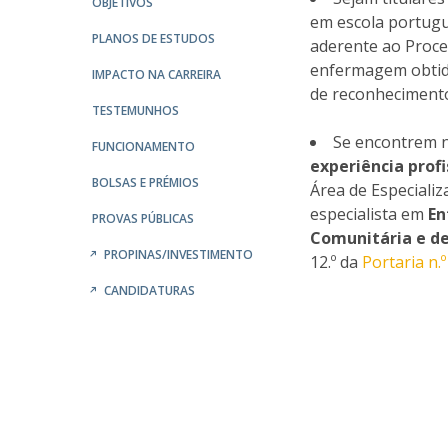
OBJETIVOS
Student Ombudsman
em escola portugu
Mestrado em Enfermagem de Reabilitação
PLANOS DE ESTUDOS
aderente ao Proce
Mestrado em Enfermagem de Saúde Infantil e
Partnerships
enfermagem obtido
IMPACTO NA CARREIRA
Pediátrica
de reconhecimento 
Mestrado em Enfermagem Médico-Cirúrgica na área d
National
TESTEMUNHOS
Enfermagem à Pessoa em Situação Crítica
Internacionais
Se encontrem n
FUNCIONAMENTO
Mestrado em Enfermagem Comunitária na área de
experiência profi
Enfermagem de Saúde Comunitária e de Saúde Públic
BOLSAS E PRÉMIOS
Área de Especializ
Mestrado em Regeneração e Viabilidade Tecidular
especialista em
En
PROVAS PÚBLICAS
Comunitária e de
PROPINAS/INVESTIMENTO
12.º da
Portaria n.
CANDIDATURAS