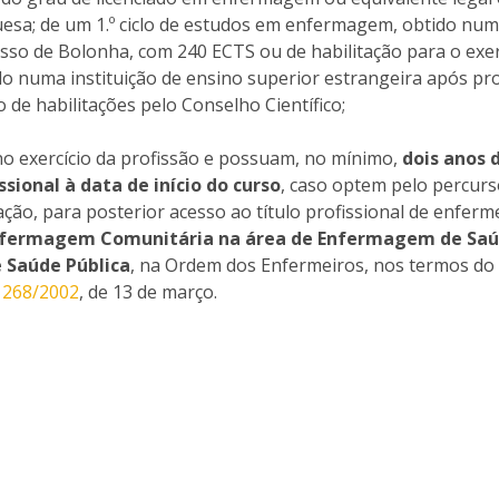
News
esa; de um 1.º ciclo de estudos em enfermagem, obtido num
Católica Nursing Talks 2026
Faces & Facts
sso de Bolonha, com 240 ECTS ou de habilitação para o exer
ESEnfIC
H
 numa instituição de ensino superior estrangeira após pr
Recrutamentos
de habilitações pelo Conselho Científico;
e
C
o exercício da profissão e possuam, no mínimo,
dois anos 
ssional à data de início do curso
, caso optem pelo percurs
a
ação, para posterior acesso ao título profissional de enferm
fermagem Comunitária na área de Enfermagem de Sa
 Saúde Pública
, na Ordem dos Enfermeiros, nos termos do 
º 268/2002
, de 13 de março.