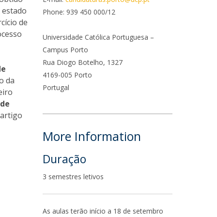
Campus
 estado
Phone: 939 450 000/12
cício de
ow to arrive
ocesso
Universidade Católica Portuguesa –
Campus Porto
ontact Directory
Rua Diogo Botelho, 1327
de
4169-005 Porto
o da
Portugal
eiro
úde
artigo
More Information
Duração
3 semestres letivos
As aulas terão início a 18 de setembro