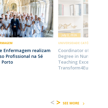
July 3, 2026
ERMAGEM
UNIVERSIDADE CATÓLICA PORTU
 de Enfermagem realizam
Coordinator of the Bach
o Profissional na Sé
Degree in Nursing Reco
 Porto
Teaching Excellence wi
Transform4Europe
<
>
SEE MORE