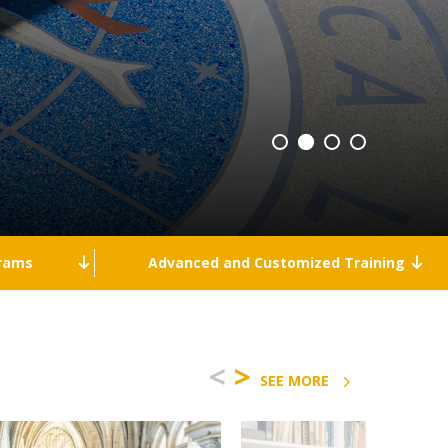
Campus
ow to arrive
ontact Directory
grams
Advanced and Customized Training
<
>
SEE MORE