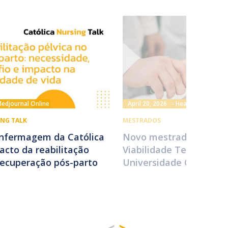
edjournal Online
April 20, 2026
HealthNews
ING TALK
MESTRADOS
Enfermagem da Católica
Novo mestrado em Reg
cto da reabilitação
Viabilidade Tecidular n
recuperação pós-parto
Universidade Católica