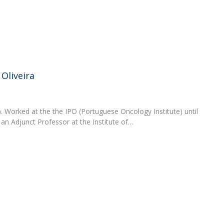
News
Católica Nursing Talks 2026
Faces & Facts
ESEnfIC
H
Recrutamentos
e
C
 Oliveira
a
. Worked at the the IPO (Portuguese Oncology Institute) until
n Adjunct Professor at the Institute of…