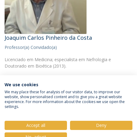
Joaquim Carlos Pinheiro da Costa
Professor(a) Convidado(a)
Licenciado em Medicina; especialista em Nefrologia e
Doutorado em Bioética (2013).
We use cookies
We may place these for analysis of our visitor data, to improve our
website, show personalised content and to give you a great website
experience. For more information about the cookies we use open the
Política de Privacidade
Termos & Condições
settings.
Direitos do Titular dos Dados
Accept all
Deny
No, adjust