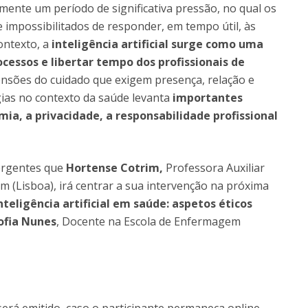
Notícias
ente um período de significativa pressão, no qual os
Católica Nursing Talks 2026
Faces & Factos
 impossibilitados de responder, em tempo útil, às
ESEnfIC
C
ontexto, a
inteligência artificial surge como uma
Recrutamentos
essos e libertar tempo dos profissionais de
e
C
nsões do cuidado que exigem presença, relação e
ias no contexto da saúde levanta
importantes
D
ia, a privacidade, a responsabilidade profissional
a
mergentes que
Hortense Cotrim,
Professora Auxiliar
 (Lisboa), irá centrar a sua intervenção na próxima
nteligência artificial em saúde: aspetos éticos
ofia Nunes
, Docente na Escola de Enfermagem