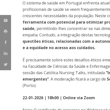
O sistema de saúde em Portugal enfrenta atualm
Provedor do Estudante
Mestrado em Enfermagem de Reabilitação
profissionais de saúde se veem frequentemente
Mestrado em Enfermagem de Saúde Infantil e
crescentes necessidades da população. Neste c
Parceiros
Pediátrica
ferramenta com potencial para otimizar proc
Mestrado em Enfermagem Médico-Cirúrgica na área d
Nacionais
saúde,
permitindo-lhes concentrar-se nas dime
Enfermagem à Pessoa em Situação Crítica
Internacionais
empatia. Contudo, a integração destas tecnolog
Mestrado em Enfermagem Comunitária na área de
questões éticas, relacionadas com a autonom
Enfermagem de Saúde Comunitária e de Saúde Públic
e a equidade no acesso aos cuidados.
Mestrado em Regeneração e Viabilidade Tecidular
É precisamente sobre estes desafios éticos e
na Faculdade de Ciências da Saúde e Enfermagem
sessão das Católica Nursing Talks, intitulada
“I
emergentes”
. A moderação ficará a cargo de
S
(Porto).
22-01-2026 | 18h00 | Online via Zoom