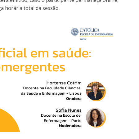
será emitido, caso o participante permaneça online,
a horária total da sessão