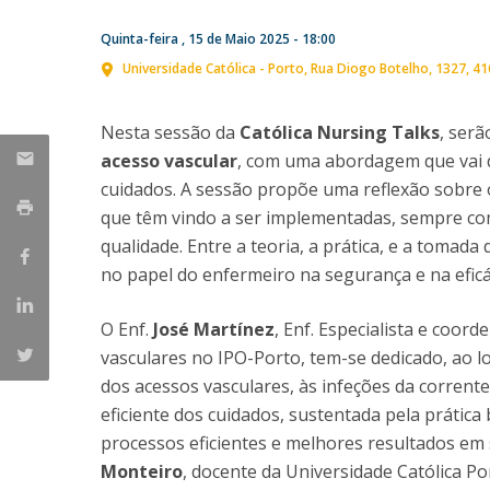
Provedor do Estudante
Mestrado em Enfermagem de Reabilitação
Quinta-feira , 15 de Maio 2025 - 18:00
Mestrado em Enfermagem de Saúde Infantil e
Universidade Católica - Porto
Rua Diogo Botelho, 1327
41
Parceiros
Pediátrica
Mestrado em Enfermagem Médico-Cirúrgica na área d
Nacionais
Nesta sessão da
Católica Nursing Talks
, serã
Enfermagem à Pessoa em Situação Crítica
Internacionais
acesso vascular
, com uma abordagem que vai d
Mestrado em Enfermagem Comunitária na área de
cuidados. A sessão propõe uma reflexão sobre os
Enfermagem de Saúde Comunitária e de Saúde Públic
que têm vindo a ser implementadas, sempre com
Mestrado em Regeneração e Viabilidade Tecidular
qualidade. Entre a teoria, a prática, e a tomad
no papel do enfermeiro na segurança e na eficá
O Enf.
José Martínez
, Enf. Especialista e coo
vasculares no IPO-Porto, tem-se dedicado, ao l
dos acessos vasculares, às infeções da corrent
eficiente dos cuidados, sustentada pela prática
processos eficientes e melhores resultados em
Monteiro
, docente da Universidade Católica P