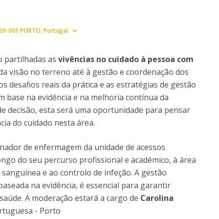
Notícias
Católica Nursing Talks 2026
Faces & Factos
ESEnfIC
C
Show map
69-005 PORTO
Portugal
Recrutamentos
e
C
o partilhadas as
vivências no cuidado à pessoa com
a visão no terreno até à gestão e coordenação dos
D
 desafios reais da prática e as estratégias de gestão
a
 base na evidência e na melhoria contínua da
a de decisão, esta será uma oportunidade para pensar
cia do cuidado nesta área.
rdenador de enfermagem da unidade de acessos
ongo do seu percurso profissional e académico, à área
e sanguínea e ao controlo de infeção. A gestão
 baseada na evidência, é essencial para garantir
 saúde. A moderação estará a cargo de
Carolina
ortuguesa - Porto