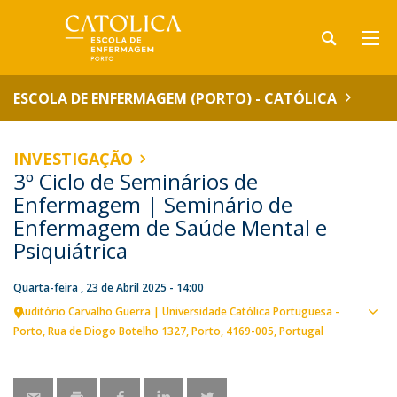
ESCOLA DE ENFERMAGEM (PORTO) - CATÓLICA
INVESTIGAÇÃO
3º Ciclo de Seminários de
Enfermagem | Seminário de
Enfermagem de Saúde Mental e
Psiquiátrica
Quarta-feira , 23 de Abril 2025 - 14:00
Auditório Carvalho Guerra | Universidade Católica Portuguesa -
Sho
Porto
Rua de Diogo Botelho 1327
Porto
4169-005
Portugal
map