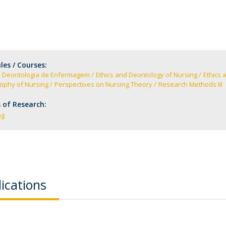
News
Católica Nursing Talks 2026
Faces & Facts
ESEnfIC
H
Recrutamentos
e
C
es / Courses:
 e Deontologia de Enfermagem
Ethics and Deontology of Nursing
Ethics 
ophy of Nursing
Perspectives on Nursing Theory
Research Methods III
a
 of Research:
ng
ications