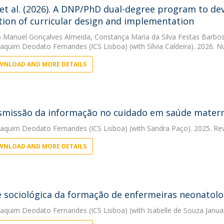
 et al. (2026). A DNP/PhD dual-degree program to deve
tion of curricular design and implementation
 Manuel Gonçalves Almeida
,
Constança Maria da Silva Festas Barbo
oaquim Deodato Fernandes (ICS Lisboa)
(with Sílvia Caldeira). 2026. 
NLOAD AND MORE DETAILS
smissão da informação no cuidado em saúde materno
oaquim Deodato Fernandes (ICS Lisboa)
(with Sandra Paço). 2025. Rev
NLOAD AND MORE DETAILS
e sociológica da formação de enfermeiras neonatolo
oaquim Deodato Fernandes (ICS Lisboa)
(with Isabelle de Souza Janua