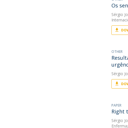
Os sen
Sérgio J
Internac
DOW
OTHER
Result
urgênc
Sérgio J
DOW
PAPER
Right 
Sérgio J
Enferm