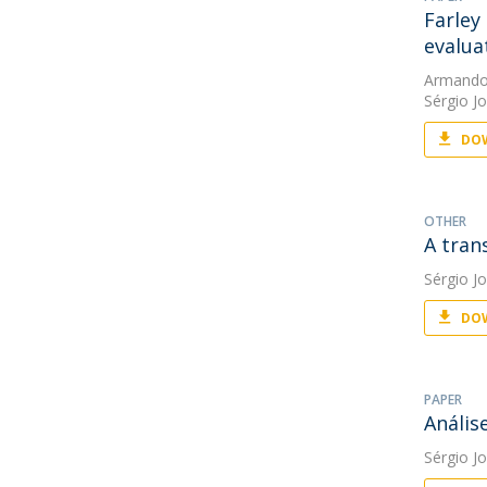
Farley
evalua
Armando
Sérgio J
DOW
OTHER
A tran
Sérgio J
DOW
PAPER
Anális
Sérgio J