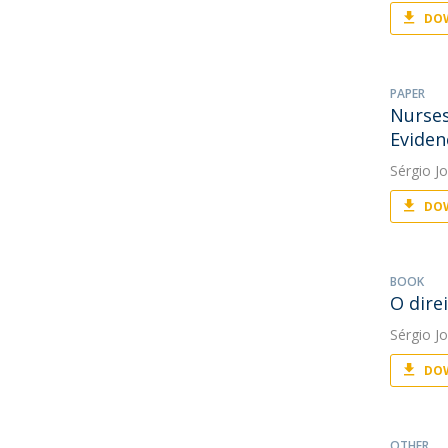
DOW
PAPER
Nurses
Eviden
Sérgio J
DOW
BOOK
O dire
Sérgio J
DOW
OTHER