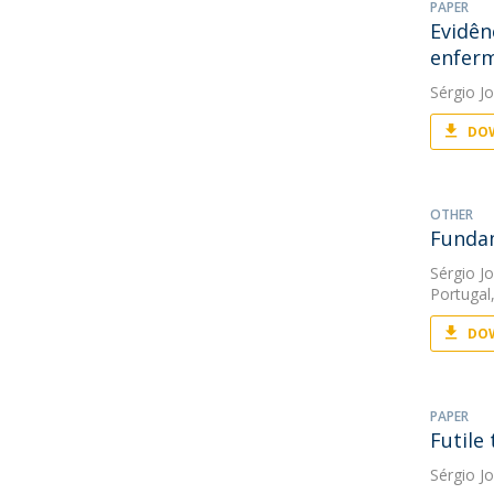
PAPER
Evidên
enfer
Sérgio J
DOW
OTHER
Fundam
Sérgio J
Portugal
DOW
PAPER
Futile
Sérgio J