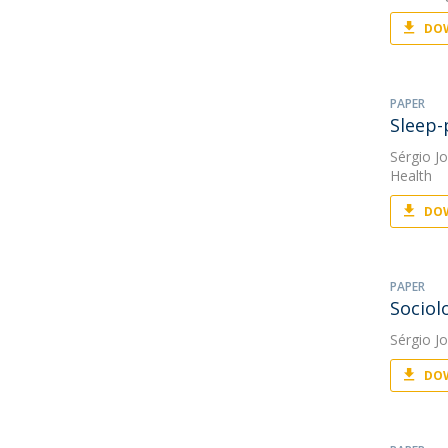
DOW
PAPER
Sleep-
Sérgio J
Health
DOW
PAPER
Sociol
Sérgio J
DOW