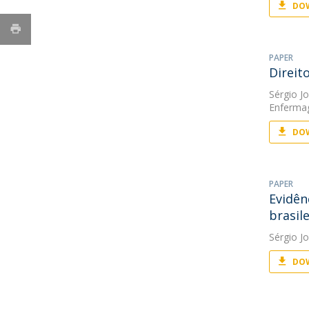
DOW
PAPER
Direit
Sérgio J
Enferm
DOW
PAPER
Evidên
brasil
Sérgio J
DOW