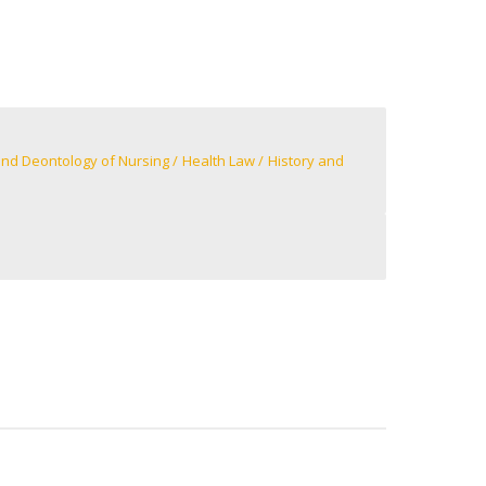
Campus
ow to arrive
ontact Directory
and Deontology of Nursing
Health Law
History and