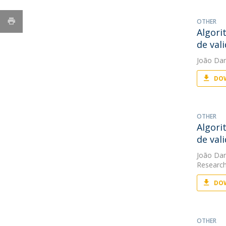
OTHER
Algori
de val
João Da
DOW
OTHER
Algori
de val
João Da
Research
DOW
OTHER