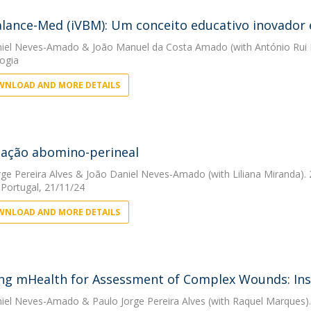
lance-Med (iVBM): Um conceito educativo inovador e
niel Neves-Amado
&
João Manuel da Costa Amado
(with António Rui 
ogia
NLOAD AND MORE DETAILS
ação abomino-perineal
rge Pereira Alves
&
João Daniel Neves-Amado
(with Liliana Miranda)
 Portugal, 21/11/24
NLOAD AND MORE DETAILS
ng mHealth for Assessment of Complex Wounds: Ins
niel Neves-Amado
&
Paulo Jorge Pereira Alves
(with Raquel Marques)