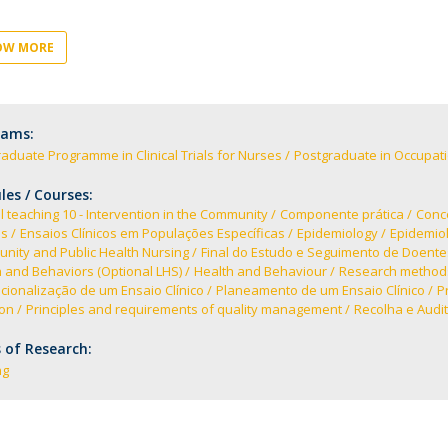
News
Católica Nursing Talks 2026
Faces & Facts
OW MORE
ESEnfIC
H
Recrutamentos
e
C
rams:
aduate Programme in Clinical Trials for Nurses
Postgraduate in Occupati
a
es / Courses:
al teaching 10 - Intervention in the Community
Componente prática
Conce
os
Ensaios Clínicos em Populações Específicas
Epidemiology
Epidemio
nity and Public Health Nursing
Final do Estudo e Seguimento de Doente
 and Behaviors (Optional LHS)
Health and Behaviour
Research method
ionalização de um Ensaio Clínico
Planeamento de um Ensaio Clínico
P
ion
Principles and requirements of quality management
Recolha e Audi
 of Research:
ng