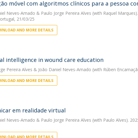
ção móvel com algoritmos clínicos para a pessoa c
niel Neves-Amado
&
Paulo Jorge Pereira Alves
(with Raquel Marques). 
Portugal, 21/03/25
NLOAD AND MORE DETAILS
cial intelligence in wound care education
rge Pereira Alves
&
João Daniel Neves-Amado
(with Rúben Encarnaçã
NLOAD AND MORE DETAILS
car em realidade virtual
niel Neves-Amado
&
Paulo Jorge Pereira Alves
(with Paulo Alves). 202
NLOAD AND MORE DETAILS