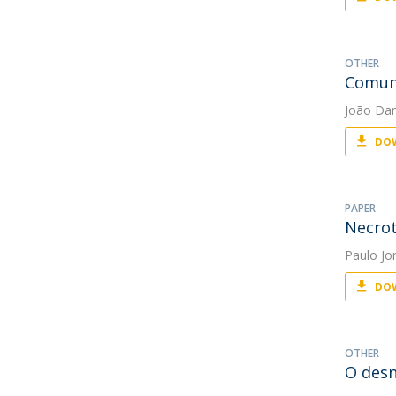
OTHER
Comuni
João Da
DOW
PAPER
Necrot
Paulo Jo
DOW
OTHER
O desn