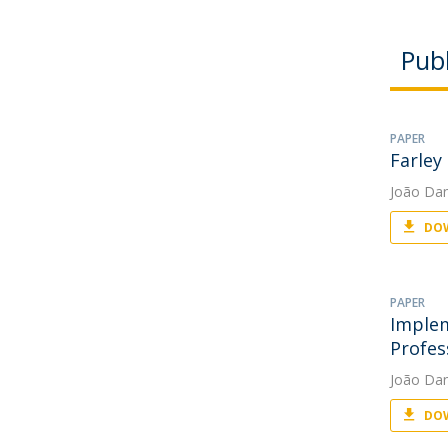
Publ
PAPER
Farley
João Da
DOW
PAPER
Implem
Profes
João Da
DOW