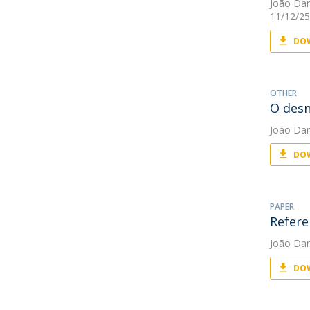
João Da
11/12/25
DOW
OTHER
O desn
João Da
DOW
PAPER
Refere
João Da
DOW