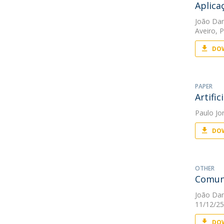
Aplica
João Da
Aveiro, 
DOW
PAPER
Artifi
Paulo Jo
DOW
OTHER
Comuni
João Da
11/12/25
DOW