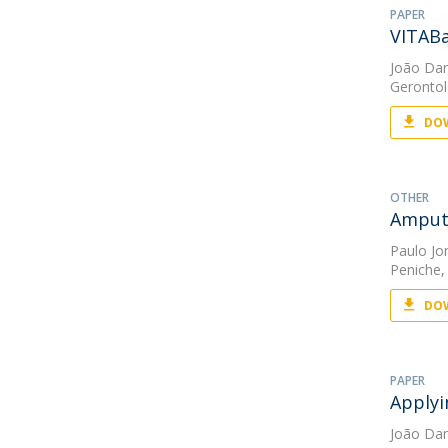
PAPER
VITABa
João Da
Gerontol
DOW
OTHER
Amput
Paulo Jo
Peniche,
DOW
PAPER
Applyi
João Da