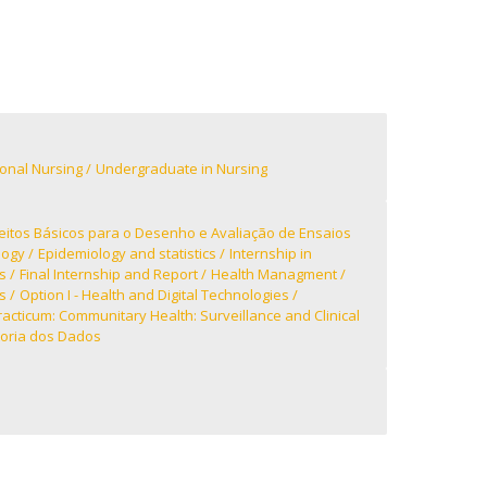
Campus
ow to arrive
ontact Directory
onal Nursing
Undergraduate in Nursing
itos Básicos para o Desenho e Avaliação de Ensaios
logy
Epidemiology and statistics
Internship in
s
Final Internship and Report
Health Managment
s
Option I - Health and Digital Technologies
racticum: Communitary Health: Surveillance and Clinical
toria dos Dados