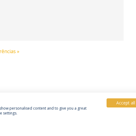
rências »
Accept all
, show personalised content and to give you a great
 settings.
acy Policy
Terms & Conditions
Rights of Data Subjects