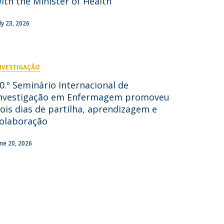
ith the Minister of Health
Campus
uly 23, 2026
ow to arrive
ontact Directory
NVESTIGAÇÃO
0.º Seminário Internacional de
nvestigação em Enfermagem promoveu
ois dias de partilha, aprendizagem e
olaboração
une 20, 2026