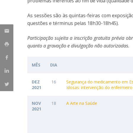
problemas inerentes ao fim de vida (qualidade d
Student Ombudsman
Mestrado em Enfermagem de Reabilitação
As sessões são às quintas-feiras com exposição
Mestrado em Enfermagem de Saúde Infantil e
Partnerships
questões e términus pelas 18h30-18h45).
Pediátrica
Mestrado em Enfermagem Médico-Cirúrgica na área d
National
Participação sujeita a inscrição gratuita prévia obr
Enfermagem à Pessoa em Situação Crítica
Internacionais
quanto a gravação e divulgação não autorizadas.
Mestrado em Enfermagem Comunitária na área de
Enfermagem de Saúde Comunitária e de Saúde Públic
Mestrado em Regeneração e Viabilidade Tecidular
MÊS
DIA
DEZ
16
Segurança do medicamento em Est
2021
Idosas: intervenção do enfermeiro
NOV
18
A Arte na Saúde
2021