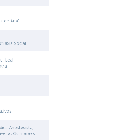
ça de Ana)
ilaxia Social
ui Leal
atra
ativos
ica Anestesista,
iveira, Guimarães