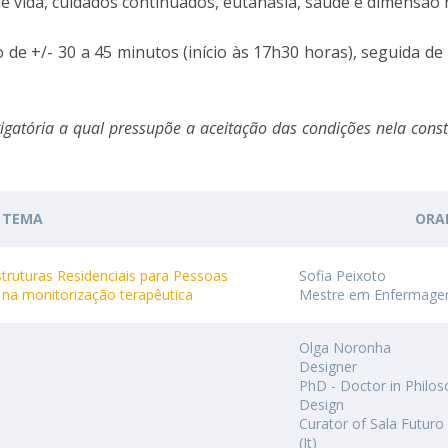
e vida, cuidados continuados, eutanásia, saúde e dimensão ho
News
Católica Nursing Talks 2026
Faces & Facts
 de +/- 30 a 45 minutos (início às 17h30 horas), seguida de
ESEnfIC
H
Recrutamentos
e
C
igatória
a qual pressupõe a aceitação das condições nela con
a
TEMA
ORA
ruturas Residenciais para Pessoas
Sofia Peixoto
 na monitorização terapêutica
Mestre em Enfermag
Olga Noronha
Designer
PhD - Doctor in Philos
Design
Curator of Sala Futuro
(It)