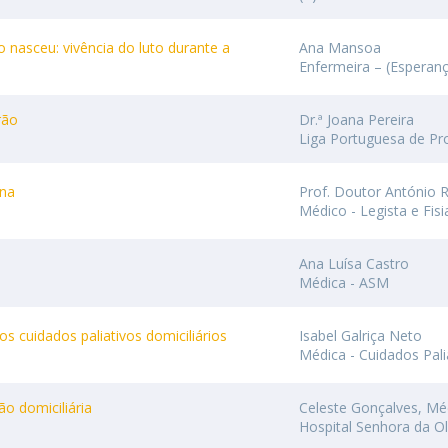
nasceu: vivência do luto durante a
Ana Mansoa
Enfermeira – (Esperan
rão
Dr.ª Joana Pereira
Liga Portuguesa de Prof
ina
Prof. Doutor António R
Médico - Legista e Fisi
Ana Luísa Castro
Médica - ASM
os cuidados paliativos domiciliários
Isabel Galriça Neto
Médica - Cuidados Pali
ão domiciliária
Celeste Gonçalves, Méd
Hospital Senhora da Ol