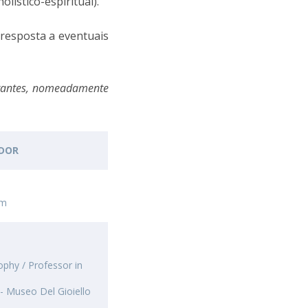
lístico-espiritual).
Campus
 resposta a eventuais
ow to arrive
ontact Directory
stantes, nomeadamente
DOR
em
ophy / Professor in
 - Museo Del Gioiello