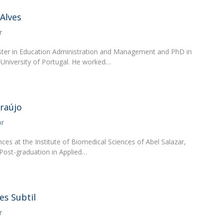
News
Católica Nursing Talks 2026
Faces & Facts
 Alves
ESEnfIC
H
r
Recrutamentos
e
C
ster in Education Administration and Management and PhD in
 University of Portugal. He worked…
a
Araújo
or
ces at the Institute of Biomedical Sciences of Abel Salazar,
 Post-graduation in Applied…
es Subtil
r