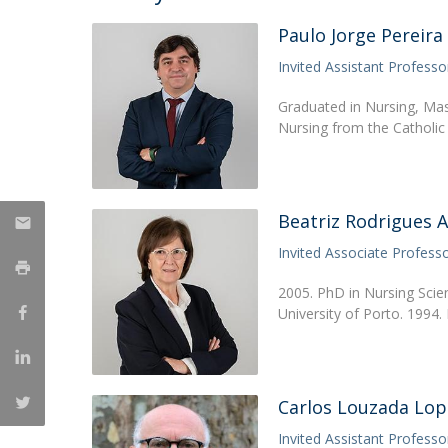
Student Ombudsman
Mestrado em Enfermagem de Reabilitação
Paulo Jorge Pereira
Mestrado em Enfermagem de Saúde Infantil e
Partnerships
Invited Assistant Professo
Pediátrica
Mestrado em Enfermagem Médico-Cirúrgica na área d
National
Graduated in Nursing, Ma
Nursing from the Catholic
Enfermagem à Pessoa em Situação Crítica
Internacionais
Mestrado em Enfermagem Comunitária na área de
Enfermagem de Saúde Comunitária e de Saúde Públic
Mestrado em Regeneração e Viabilidade Tecidular
Beatriz Rodrigues 
Invited Associate Profess
2005. PhD in Nursing Scien
University of Porto. 1994.
Carlos Louzada Lop
Invited Assistant Professo