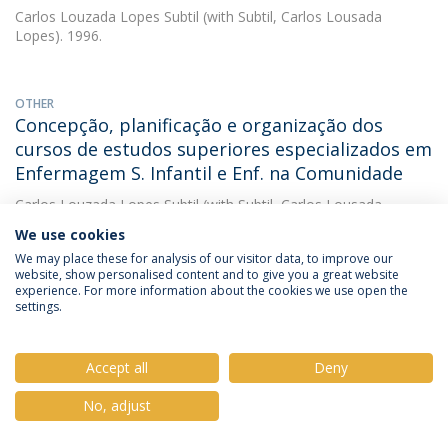
Carlos Louzada Lopes Subtil
(with Subtil, Carlos Lousada
Lopes). 1996.
OTHER
Concepção, planificação e organização dos
cursos de estudos superiores especializados em
Enfermagem S. Infantil e Enf. na Comunidade
Carlos Louzada Lopes Subtil
(with Subtil, Carlos Lousada
Lopes). 1995.
We use cookies
We may place these for analysis of our visitor data, to improve our
website, show personalised content and to give you a great website
experience. For more information about the cookies we use open the
PAPER
settings.
Formação contínua de Enfermeiros em contexto
de trabalho
Accept all
Deny
Carlos Louzada Lopes Subtil
(with Subtil, Carlos Lousada
Lopes). 1995. Inovação
No, adjust