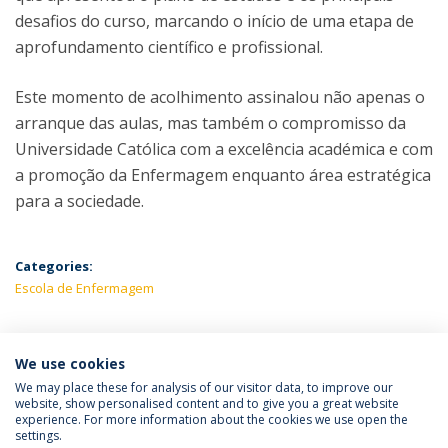
desafios do curso, marcando o início de uma etapa de
aprofundamento científico e profissional.
Este momento de acolhimento assinalou não apenas o
arranque das aulas, mas também o compromisso da
Universidade Católica com a excelência académica e com
a promoção da Enfermagem enquanto área estratégica
para a sociedade.
Categories:
Escola de Enfermagem
We use cookies
LATEST NEWS
We may place these for analysis of our visitor data, to improve our
website, show personalised content and to give you a great website
experience. For more information about the cookies we use open the
settings.
Privacy Policy
Terms & Conditions
Rights of Data Subjects