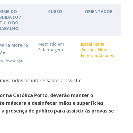
News
Católica Nursing Talks 2026
Faces & Facts
OME DO
CURSO
ORIENTADOR
ESEnfIC
H
NDIDATO /
Recrutamentos
ÍTULO DO
RABALHO
e
C
Mestrado em
Isabel Maria
Maria Moreira
Enfermagem
Quelhas Lima
ção
a
Engrácia Antunes
io de Estágio"
mos todos os interessados a assistir.
or na Católica Porto, deverão manter o
te máscara e desinfetar mãos e superfícies
a presença de público para assistir às provas se