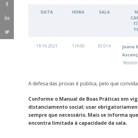
Student Ombudsman
Mestrado em Enfermagem de Reabilitação
DATA
HORA
SALA
N
Mestrado em Enfermagem de Saúde Infantil e
CA
Partnerships
T
Pediátrica
T
Mestrado em Enfermagem Médico-Cirúrgica na área d
National
Enfermagem à Pessoa em Situação Crítica
Internacionais
19.10.2021
11h30
EC014
Joana 
Mestrado em Enfermagem Comunitária na área de
Ascen
Enfermagem de Saúde Comunitária e de Saúde Públic
Mestrado em Regeneração e Viabilidade Tecidular
"Relatór
A defesa das provas é pública, pelo que convida
Conforme o Manual de Boas Práticas em vig
distanciamento social; usar obrigatoriamen
sempre que necessário. Mais se informa que 
encontra limitada à capacidade da sala.