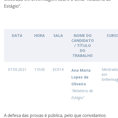
Estágio".
DATA
HORA
SALA
NOME DO
CURS
CANDIDATO
/ TÍTULO
DO
TRABALHO
07.09.2021
11h30
EC014
Mestrad
Ana Maria
em
Lopes de
Enferma
Oliveira
"Relatório de
Estágio"
A defesa das provas é pública, pelo que convidamos