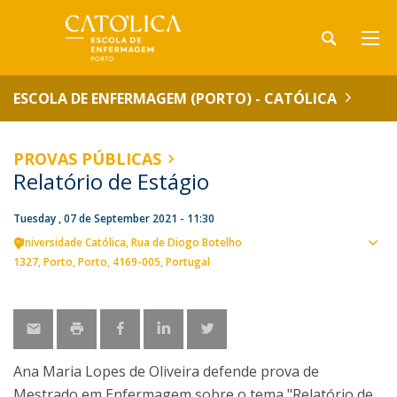
ESCOLA DE ENFERMAGEM (PORTO) - CATÓLICA
PROVAS PÚBLICAS
Relatório de Estágio
Tuesday , 07 de September 2021 - 11:30
Universidade Católica
Rua de Diogo Botelho
Sho
1327
Porto
Porto
4169-005
Portugal
map
Ana Maria Lopes de Oliveira defende prova de
Mestrado em Enfermagem sobre o tema "Relatório de