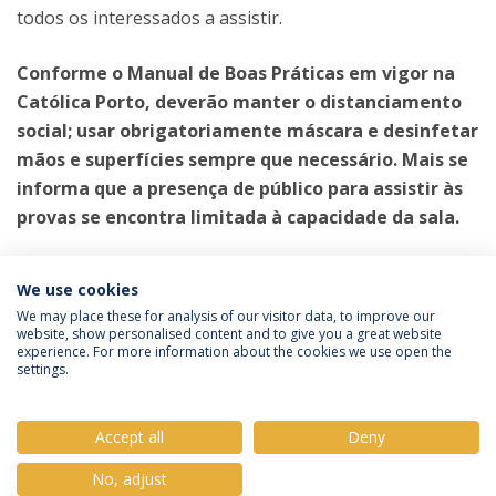
todos os interessados a assistir.
Conforme o Manual de Boas Práticas em vigor na
Católica Porto, deverão manter o distanciamento
social; usar obrigatoriamente máscara e desinfetar
mãos e superfícies sempre que necessário. Mais se
informa que a presença de público para assistir às
provas se encontra limitada à capacidade da sala.
Categories:
We use cookies
Mestrado em Enfermagem
Provas Públicas
We may place these for analysis of our visitor data, to improve our
website, show personalised content and to give you a great website
experience. For more information about the cookies we use open the
settings.
Privacy Policy
Terms & Conditions
Rights of Data Subjects
Accept all
Deny
No, adjust
© 2026 Universidade Católica Portuguesa