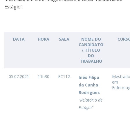
Estágio".
DATA
HORA
SALA
NOME DO
CURS
CANDIDATO
/ TÍTULO
DO
TRABALHO
05.07.2021
11h30
EC112
Mestrad
Inês Filipa
em
da Cunha
Enferma
Rodrigues
"Relatório de
Estágio"