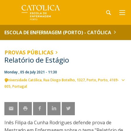
ESCOLA DE ENFERMAGEM (PORTO) - CATÓLICA
PROVAS PÚBLICAS
Relatório de Estágio
Monday , 05 de July 2021 - 11:30
Universidade Católica
Rua Diogo Botelho, 1327
Porto
Porto
4169-
Sho
005
Portugal
map
Inês Filipa da Cunha Rodrigues defende prova de
Mestrado em Enfermagem sobre o tema "Relatório de