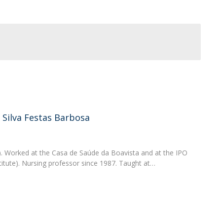
News
Católica Nursing Talks 2026
Faces & Facts
ESEnfIC
H
Recrutamentos
e
C
a
 Silva Festas Barbosa
). Worked at the Casa de Saúde da Boavista and at the IPO
itute). Nursing professor since 1987. Taught at…