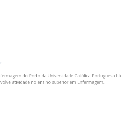
News
Católica Nursing Talks 2026
Faces & Facts
ESEnfIC
H
Recrutamentos
e
C
a
r
nfermagem do Porto da Universidade Católica Portuguesa há
nvolve atividade no ensino superior em Enfermagem…