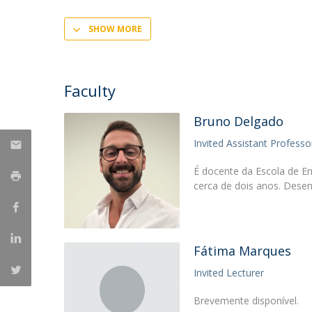
Student Ombudsman
Mestrado em Enfermagem de Reabilitação
SHOW MORE
Mestrado em Enfermagem de Saúde Infantil e
Partnerships
Pediátrica
Mestrado em Enfermagem Médico-Cirúrgica na área d
National
Faculty
Enfermagem à Pessoa em Situação Crítica
Internacionais
Mestrado em Enfermagem Comunitária na área de
Bruno Delgado
Enfermagem de Saúde Comunitária e de Saúde Públic
Mestrado em Regeneração e Viabilidade Tecidular
Invited Assistant Professo
É docente da Escola de E
cerca de dois anos. Dese
Fátima Marques
Invited Lecturer
Brevemente disponível.