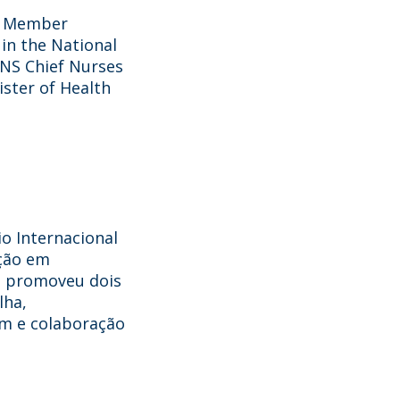
Campus
y Member
 in the National
ow to arrive
SNS Chief Nurses
ister of Health
ontact Directory
io Internacional
ação em
 promoveu dois
lha,
m e colaboração