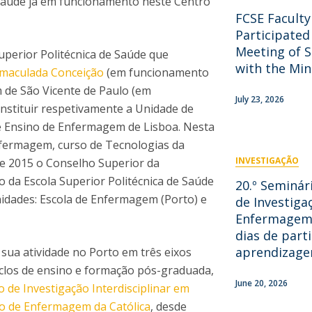
 saúde já em funcionamento neste Centro
News
Católica Nursing Talks 2026
FCSE Facult
Faces & Facts
Participated
ESEnfIC
H
Meeting of 
Recrutamentos
Superior Politécnica de Saúde que
with the Min
Imaculada Conceição
(em funcionamento
e
C
 de São Vicente de Paulo (em
July 23, 2026
nstituir respetivamente a Unidade de
a
e Ensino de Enfermagem de Lisboa. Nesta
nfermagem, curso de Tecnologias da
INVESTIGAÇÃO
e 2015 o Conselho Superior da
 da Escola Superior Politécnica de Saúde
20.º Seminár
dades: Escola de Enfermagem (Porto) e
de Investig
Enfermagem
dias de parti
aprendizage
sua atividade no Porto em três eixos
iclos de ensino e formação pós-graduada,
June 20, 2026
o de Investigação Interdisciplinar em
o de Enfermagem da Católica
, desde