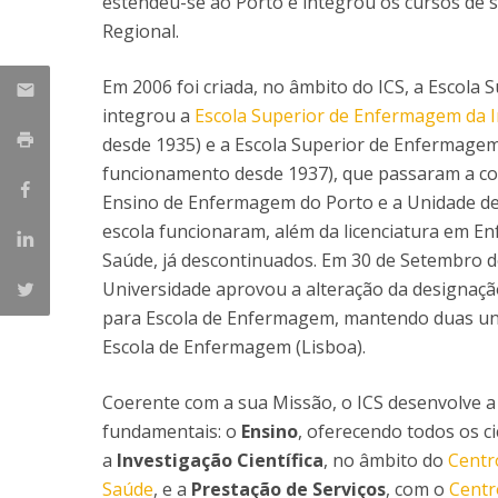
estendeu-se ao Porto e integrou os cursos de
Student Ombudsman
Regional.
Mestrado em Enfermagem de Reabilitação
Mestrado em Enfermagem de Saúde Infantil e
Partnerships
Em 2006 foi criada, no âmbito do ICS, a Escola 
Pediátrica
integrou a
Escola Superior de Enfermagem da 
Mestrado em Enfermagem Médico-Cirúrgica na área d
National
Enfermagem à Pessoa em Situação Crítica
Internacionais
desde 1935) e a Escola Superior de Enfermagem
Mestrado em Enfermagem Comunitária na área de
funcionamento desde 1937), que passaram a co
Enfermagem de Saúde Comunitária e de Saúde Públic
Ensino de Enfermagem do Porto e a Unidade d
Mestrado em Regeneração e Viabilidade Tecidular
escola funcionaram, além da licenciatura em E
Saúde, já descontinuados. Em 30 de Setembro d
Universidade aprovou a alteração da designação
para Escola de Enfermagem, mantendo duas uni
Escola de Enfermagem (Lisboa).
Coerente com a sua Missão, o ICS desenvolve a 
fundamentais: o
Ensino
, oferecendo todos os c
a
Investigação Científica
, no âmbito do
Centr
Saúde
, e a
Prestação de Serviços
, com o
Centr