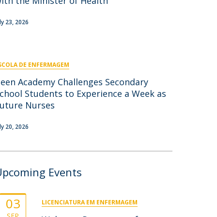
ith the Minister of Health
Campus
uly 23, 2026
ow to arrive
ontact Directory
SCOLA DE ENFERMAGEM
een Academy Challenges Secondary
chool Students to Experience a Week as
uture Nurses
uly 20, 2026
Upcoming Events
03
LICENCIATURA EM ENFERMAGEM
SEP