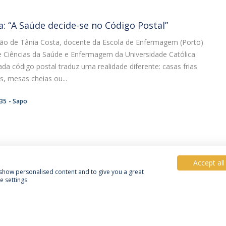
a: “A Saúde decide-se no Código Postal”
nião de Tânia Costa, docente da Escola de Enfermagem (Porto)
e Ciências da Saúde e Enfermagem da Universidade Católica
da código postal traduz uma realidade diferente: casas frias
s, mesas cheias ou...
:35
Sapo
Accept all
, show personalised content and to give you a great
 settings.
acy Policy
Terms & Conditions
Rights of Data Subjects