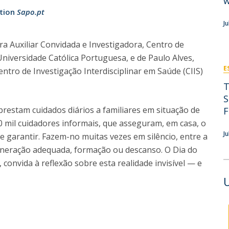
w
News
tion
Sapo.pt
Católica Nursing Talks 2026
Faces & Facts
J
ESEnfIC
H
Recrutamentos
ora Auxiliar Convidada e Investigadora, Centro de
e
C
 Universidade Católica Portuguesa, e de Paulo Alves,
E
entro de Investigação Interdisciplinar em Saúde (CIIS)
T
a
S
restam cuidados diários a familiares em situação de
F
0 mil cuidadores informais, que asseguram, em casa, o
J
 garantir. Fazem-no muitas vezes em silêncio, entre a
muneração adequada, formação ou descanso. O Dia do
convida à reflexão sobre esta realidade invisível — e