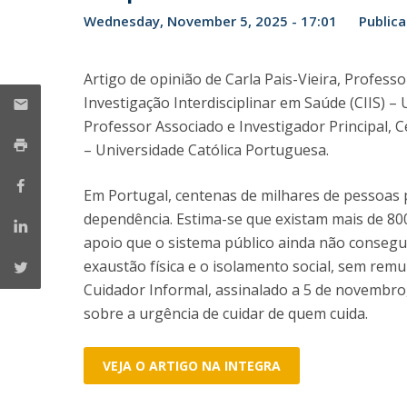
Student Ombudsman
Wednesday, November 5, 2025 - 17:01
Publica
Mestrado em Enfermagem de Reabilitação
Mestrado em Enfermagem de Saúde Infantil e
Partnerships
Pediátrica
Artigo de opinião de Carla Pais-Vieira, Profess
Mestrado em Enfermagem Médico-Cirúrgica na área d
National
Investigação Interdisciplinar em Saúde (CIIS) –
Enfermagem à Pessoa em Situação Crítica
Internacionais
Professor Associado e Investigador Principal, C
Mestrado em Enfermagem Comunitária na área de
– Universidade Católica Portuguesa.
Enfermagem de Saúde Comunitária e de Saúde Públic
Mestrado em Regeneração e Viabilidade Tecidular
Em Portugal, centenas de milhares de pessoas p
dependência. Estima-se que existam mais de 80
apoio que o sistema público ainda não consegue
exaustão física e o isolamento social, sem re
Cuidador Informal, assinalado a 5 de novembro, 
sobre a urgência de cuidar de quem cuida.
VEJA O ARTIGO NA INTEGRA