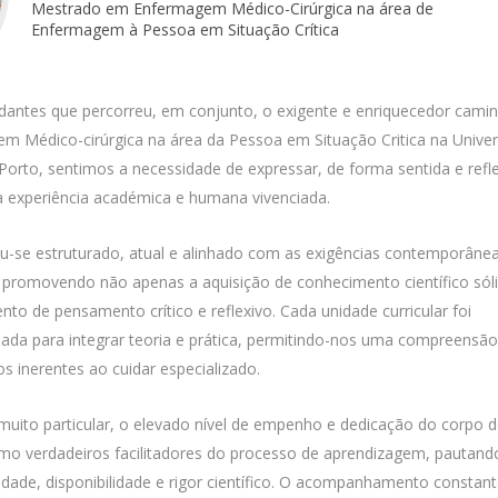
News
Mestrado em Enfermagem Médico-Cirúrgica na área de
Católica Nursing Talks 2026
Enfermagem à Pessoa em Situação Crítica
Faces & Facts
ESEnfIC
H
Recrutamentos
dantes que percorreu, em conjunto, o exigente e enriquecedor cami
e
C
 Médico-cirúrgica na área da Pessoa em Situação Critica na Unive
Porto, sentimos a necessidade de expressar, de forma sentida e refle
a experiência académica e humana vivenciada.
a
lou-se estruturado, atual e alinhado com as exigências contemporâne
 promovendo não apenas a aquisição de conhecimento científico sól
o de pensamento crítico e reflexivo. Cada unidade curricular foi
da para integrar teoria e prática, permitindo-nos uma compreensã
s inerentes ao cuidar especializado.
uito particular, o elevado nível de empenho e dedicação do corpo d
mo verdadeiros facilitadores do processo de aprendizagem, pautand
idade, disponibilidade e rigor científico. O acompanhamento constant