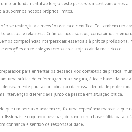
u um pilar fundamental ao longo deste percurso, incentivando-nos a
 e a superar os nossos próprios limites.
 não se restringiu à dimensão técnica e científica. Foi também um e
ento pessoal e relacional. Criámos laços sólidos, construímos memóri
lvemos competências interpessoais essenciais à prática profissional. A
s e emoções entre colegas tornou este trajeto ainda mais rico e
reparados para enfrentar os desafios dos contextos de prática, mu
iam uma prática de enfermagem mais segura, ética e baseada na evi
u decisivamente para a consolidação da nossa identidade profissional
a intervenção diferenciada junto da pessoa em situação crítica.
 do que um percurso académico, foi uma experiência marcante que 
ofissionais e enquanto pessoas, deixando uma base sólida para o f
m confiança e sentido de responsabilidade.