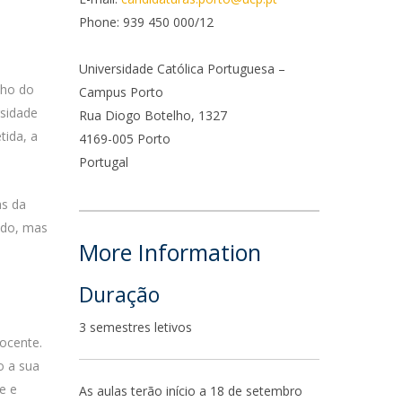
Campus
Phone: 939 450 000/12
ow to arrive
Universidade Católica Portuguesa –
nho do
Campus Porto
ontact Directory
rsidade
Rua Diogo Botelho, 1327
tida, a
4169-005 Porto
Portugal
as da
ido, mas
More Information
o
Duração
3 semestres letivos
ocente.
o a sua
e e
As aulas terão início a 18 de setembro