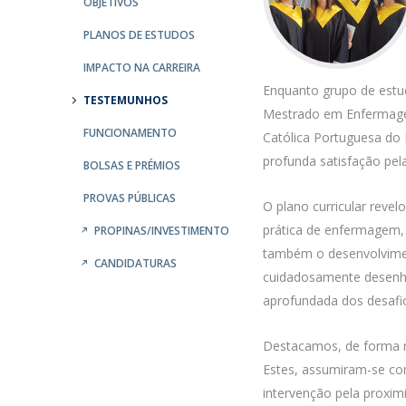
OBJETIVOS
Student Ombudsman
Mestrado em Enfermagem de Reabilitação
PLANOS DE ESTUDOS
Mestrado em Enfermagem de Saúde Infantil e
Partnerships
IMPACTO NA CARREIRA
Pediátrica
Enquanto grupo de estu
Mestrado em Enfermagem Médico-Cirúrgica na área d
National
TESTEMUNHOS
Mestrado em Enfermagem
Enfermagem à Pessoa em Situação Crítica
Internacionais
FUNCIONAMENTO
Católica Portuguesa do 
Mestrado em Enfermagem Comunitária na área de
profunda satisfação pel
Enfermagem de Saúde Comunitária e de Saúde Públic
BOLSAS E PRÉMIOS
Mestrado em Regeneração e Viabilidade Tecidular
PROVAS PÚBLICAS
O plano curricular reve
prática de enfermagem,
PROPINAS/INVESTIMENTO
também o desenvolviment
CANDIDATURAS
cuidadosamente desenha
aprofundada dos desafio
Destacamos, de forma m
Estes, assumiram-se co
intervenção pela proxim