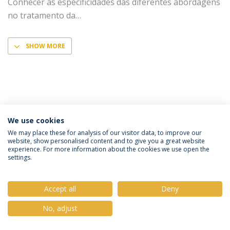
Conhecer as especificidades das diferentes abordagens
no tratamento da
SHOW MORE
We use cookies
Privacy Policy
Terms & Conditions
Rights of Data Subjects
We may place these for analysis of our visitor data, to improve our
website, show personalised content and to give you a great website
experience. For more information about the cookies we use open the
settings.
© 2026 Universidade Católica Portuguesa
Accept all
Deny
No, adjust