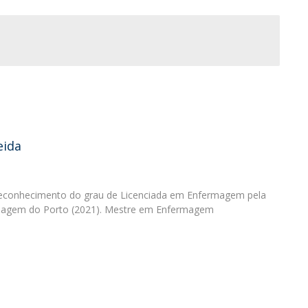
News
Católica Nursing Talks 2026
Faces & Facts
ESEnfIC
H
Recrutamentos
e
C
a
eida
Reconhecimento do grau de Licenciada em Enfermagem pela
rmagem do Porto (2021). Mestre em Enfermagem