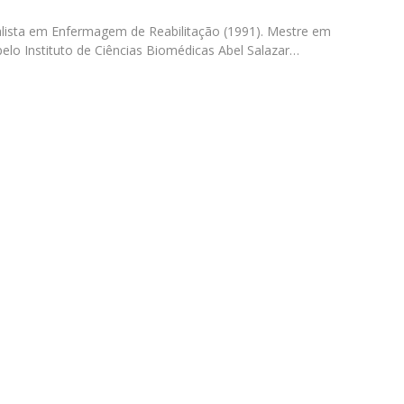
News
Católica Nursing Talks 2026
Faces & Facts
alista em Enfermagem de Reabilitação (1991). Mestre em
ESEnfIC
H
lo Instituto de Ciências Biomédicas Abel Salazar…
Recrutamentos
e
C
a