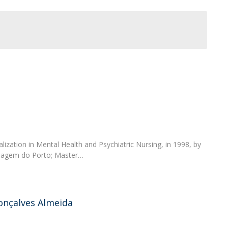
News
Católica Nursing Talks 2026
Faces & Facts
ESEnfIC
H
Recrutamentos
e
C
a
alization in Mental Health and Psychiatric Nursing, in 1998, by
rmagem do Porto; Master…
nçalves Almeida