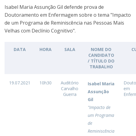
Isabel Maria Assunção Gil defende prova de
Doutoramento em Enfermagem sobre o tema "Impacto
de um Programa de Reminiscência nas Pessoas Mais
Velhas com Declínio Cognitivo".
DATA
HORA
SALA
NOME DO
C
CANDIDATO
/ TÍTULO DO
TRABALHO
19.07.2021
10h30
Auditório
Douto
Isabel Maria
Carvalho
em
Assunção
Guerra
Enfe
Gil
"Impacto de
um Programa
de
Reminiscência