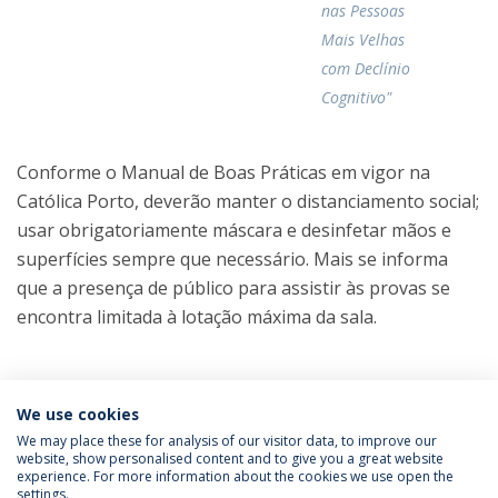
nas Pessoas
Mais Velhas
com Declínio
Cognitivo"
Conforme o Manual de Boas Práticas em vigor na
Católica Porto, deverão manter o distanciamento social;
usar obrigatoriamente máscara e desinfetar mãos e
superfícies sempre que necessário. Mais se informa
que a presença de público para assistir às provas se
encontra limitada à lotação máxima da sala.
Categories:
Doutoramento em Enfermagem
We use cookies
Faculty of Health Sciences and
Nursing
Provas Públicas
We may place these for analysis of our visitor data, to improve our
website, show personalised content and to give you a great website
experience. For more information about the cookies we use open the
settings.