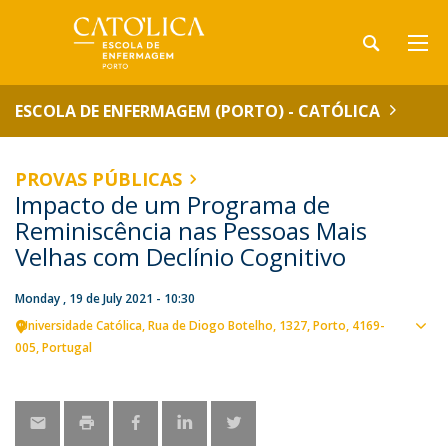
ESCOLA DE ENFERMAGEM (PORTO) - CATÓLICA
PROVAS PÚBLICAS
Impacto de um Programa de
Reminiscência nas Pessoas Mais
Velhas com Declínio Cognitivo
Monday , 19 de July 2021 - 10:30
Universidade Católica
Rua de Diogo Botelho, 1327
Porto
4169-
Sho
005
Portugal
map