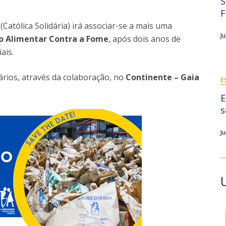
S
News
Católica Nursing Talks 2026
F
Faces & Facts
O
(Católica Solidária) irá associar-se a mais uma
ESEnfIC
H
J
o Alimentar Contra a Fome
Recrutamentos
, após dois anos de
ais.
e
C
ários, através da colaboração, no
Continente – Gaia
E
a
E
s
J