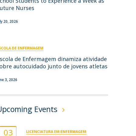
chool Students to Experience a Week as
Campus
uture Nurses
ow to arrive
uly 20, 2026
ontact Directory
SCOLA DE ENFERMAGEM
scola de Enfermagem dinamiza atividade
obre autocuidado junto de jovens atletas
une 3, 2026
Upcoming Events
03
LICENCIATURA EM ENFERMAGEM