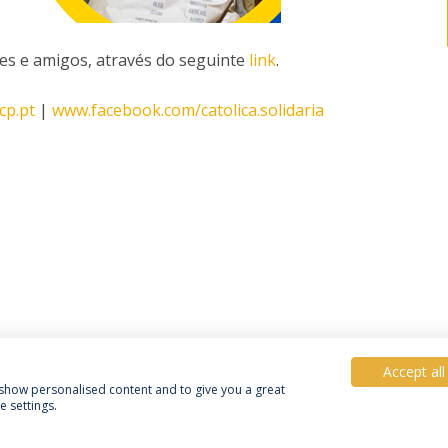
res e amigos, através do seguinte
link
.
cp.pt
|
www.facebook.com/catolica.solidaria
Accept all
, show personalised content and to give you a great
 settings.