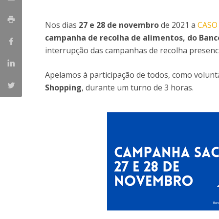
Student Ombudsman
Mestrado em Enfermagem de Reabilitação
Nos dias
27 e 28 de novembro
de 2021 a
CAS
Mestrado em Enfermagem de Saúde Infantil e
Partnerships
campanha de recolha de alimentos, do Banc
Pediátrica
interrupção das campanhas de recolha presenci
Mestrado em Enfermagem Médico-Cirúrgica na área d
National
Enfermagem à Pessoa em Situação Crítica
Internacionais
Apelamos à participação de todos, como volunt
Mestrado em Enfermagem Comunitária na área de
Shopping
, durante um turno de 3 horas.
Enfermagem de Saúde Comunitária e de Saúde Públic
Mestrado em Regeneração e Viabilidade Tecidular