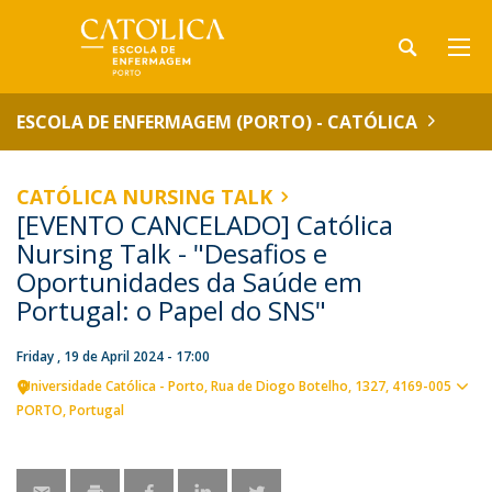
ESCOLA DE ENFERMAGEM (PORTO) - CATÓLICA
CATÓLICA NURSING TALK
[EVENTO CANCELADO] Católica
Nursing Talk - "Desafios e
Oportunidades da Saúde em
Portugal: o Papel do SNS"
Friday , 19 de April 2024 - 17:00
Universidade Católica - Porto
Rua de Diogo Botelho, 1327
4169-005
Sho
PORTO
Portugal
map