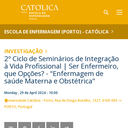
ESCOLA DE ENFERMAGEM (PORTO) - CATÓLICA
INVESTIGAÇÃO
2º Ciclo de Seminários de Integração
à Vida Profissional | Ser Enfermeiro,
que Opções? - "Enfermagem de
saúde Materna e Obstétrica"
Monday , 29 de April 2024 - 10:00
Universidade Católica - Porto
Rua de Diogo Botelho, 1327
4169-005
Sho
PORTO
Portugal
map