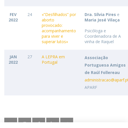
FEV
24
«”Desfilhados” por
Dra. Sílvia Pires
e
2022
aborto
Maria José Vilaça
provocado:
acompanhamento
Psicóloga e
para viver e
Coordenadora de A
superar lutos»
vinha de Raquel
JAN
27
A LEPRA em
Associação
2022
Portugal
Portuguesa Amigos
de Raúl Follereau
administracao@aparf.p
APARF