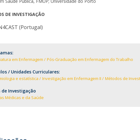
m Saúde Pública, FMUP; Universidade do Porto
Notícias
Católica Nursing Talks 2026
Faces & Factos
OS DE INVESTIGAÇÃO
ESEnfIC
C
Recrutamentos
N4CAST (Portugal)
e
C
D
ramas:
a
ciatura em Enfermagem
Pós-Graduação em Enfermagem do Trabalho
os / Unidades Curriculares:
iologia e estatística
Investigação em Enfermagem II
Métodos de Investi
 de Investigação
ias Médicas e da Saúde