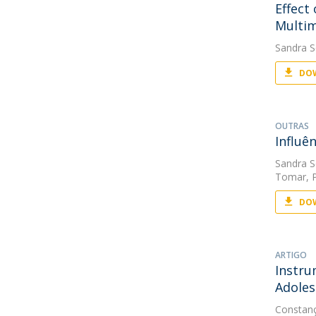
Effect
Multim
Sandra S
DOW
OUTRAS
Influê
Sandra S
Tomar, P
DOW
ARTIGO
Instru
Adoles
Constanç