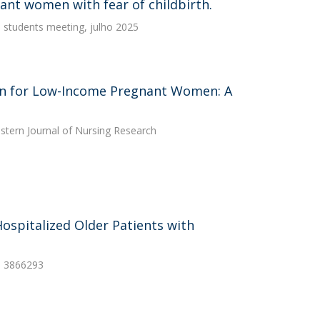
nt women with fear of childbirth.
h students meeting, julho 2025
ion for Low-Income Pregnant Women: A
stern Journal of Nursing Research
Hospitalized Older Patients with
e; 3866293