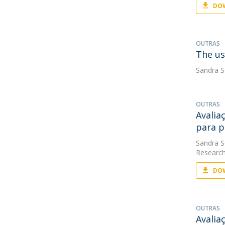
DOW
OUTRAS
The us
Sandra S
OUTRAS
Avalia
para p
Sandra S
Research
DOW
OUTRAS
Avalia