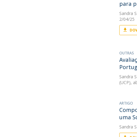
para p
Sandra S
2/04/25
DOW
OUTRAS
Avalia
Portug
Sandra S
(UCP), ab
ARTIGO
Compon
uma S
Sandra S