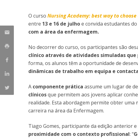
Provedor do Estudante
Mestrado em Enfermagem de Reabilitação
O curso
Nursing Academy: best way to choose 
Mestrado em Enfermagem de Saúde Infantil e
Parceiros
entre
13 e 16 de julho
e convida estudantes do
Pediátrica
com a área da enfermagem.
Mestrado em Enfermagem Médico-Cirúrgica na área d
Nacionais
Enfermagem à Pessoa em Situação Crítica
Internacionais
No decorrer do curso, os participantes são des
Mestrado em Enfermagem Comunitária na área de
clínico através de atividades simuladas que 
Enfermagem de Saúde Comunitária e de Saúde Públic
Mestrado em Regeneração e Viabilidade Tecidular
forma, os alunos têm a oportunidade de desen
dinâmicas de trabalho em equipa e contact
A
componente prática
assume um lugar de de
clínicos
que permitem aos jovens aplicar conhe
realidade. Esta abordagem permite obter uma 
carreira na área da Enfermagem.
Tiago Gomes, participante da edição anterior e 
proximidade com o contexto profissional
: “
G