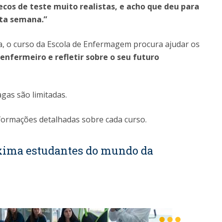
cos de teste muito realistas, e acho que deu para
ta semana.”
ca, o curso da Escola de Enfermagem procura ajudar os
enfermeiro e refletir sobre o seu futuro
agas são limitadas.
formações detalhadas sobre cada curso.
xima estudantes do mundo da
fiber_manual_record
fiber_manual_record
fiber_manual_record