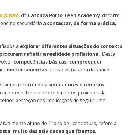
Notícias
Católica Nursing Talks 2026
Faces & Factos
a future
, da
Católica Porto Teen Academy
, decorre
ESEnfIC
C
 ensino secundário a
Recrutamentos
contactar, de forma prática,
e
C
D
afiados a
explorar diferentes situações do contexto
procuram refletir a realidade profissional
. Desta
a
volver
competências básicas, compreender
ar com ferramentas
utilizadas na área da saúde.
staque, recorrendo a
simuladores e cenários
cimentos e treinar procedimentos próximos da
melhor perceção das implicações de seguir uma
atualmente aluno do 1º ano de licenciatura, refere a
ostei muito das atividades que fizemos,