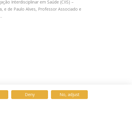
ação Interdisciplinar em Saúde (CIIS) –
a, e de Paulo Alves, Professor Associado e
..
Deny
No, adjust
© 2026 Universidade Católica Portuguesa