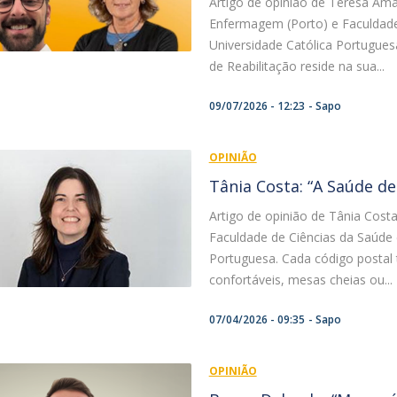
Artigo de opinião de Teresa Ama
Notícias
Católica Nursing Talks 2026
Enfermagem (Porto) e Faculdad
Faces & Factos
Universidade Católica Portugue
ESEnfIC
C
de Reabilitação reside na sua...
Recrutamentos
e
C
09/07/2026 - 12:23
Sapo
D
a
OPINIÃO
Tânia Costa: “A Saúde de
Artigo de opinião de Tânia Cost
Faculdade de Ciências da Saúde
Portuguesa. Cada código postal t
confortáveis, mesas cheias ou...
07/04/2026 - 09:35
Sapo
OPINIÃO