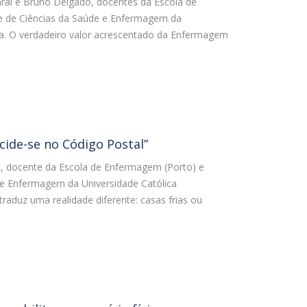
ral e Bruno Delgado, docentes da Escola de
Campus
e de Ciências da Saúde e Enfermagem da
sa. O verdadeiro valor acrescentado da Enfermagem
omo chegar
ovid-19 | Informações
iretório de Contactos
cide-se no Código Postal”
a, docente da Escola de Enfermagem (Porto) e
 e Enfermagem da Universidade Católica
raduz uma realidade diferente: casas frias ou