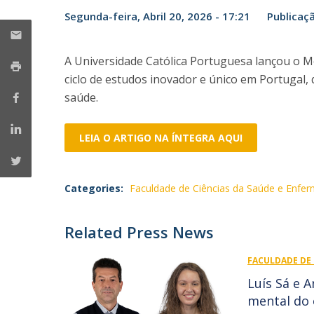
Provedor do Estudante
Segunda-feira, Abril 20, 2026 - 17:21
Publicaç
Mestrado em Enfermagem de Reabilitação
Mestrado em Enfermagem de Saúde Infantil e
Parceiros
Pediátrica
A Universidade Católica Portuguesa lançou o M
Mestrado em Enfermagem Médico-Cirúrgica na área d
Nacionais
ciclo de estudos inovador e único em Portugal,
Enfermagem à Pessoa em Situação Crítica
Internacionais
saúde.
Mestrado em Enfermagem Comunitária na área de
Enfermagem de Saúde Comunitária e de Saúde Públic
LEIA O ARTIGO NA ÍNTEGRA AQUI
Mestrado em Regeneração e Viabilidade Tecidular
Categories:
Faculdade de Ciências da Saúde e Enf
Related Press News
FACULDADE DE 
Luís Sá e 
mental do 