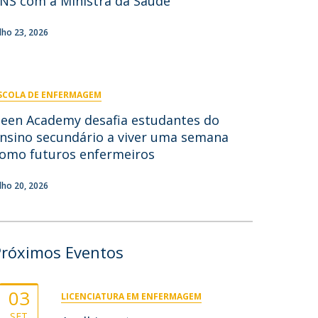
NS com a Ministra da Saúde
Campus
ulho 23, 2026
omo chegar
ovid-19 | Informações
SCOLA DE ENFERMAGEM
iretório de Contactos
een Academy desafia estudantes do
nsino secundário a viver uma semana
omo futuros enfermeiros
ulho 20, 2026
Próximos Eventos
03
LICENCIATURA EM ENFERMAGEM
SET