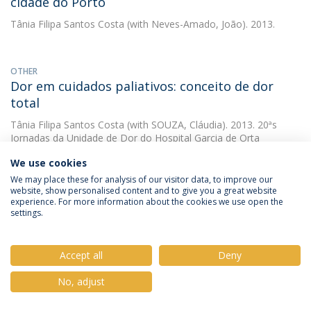
cidade do Porto
Tânia Filipa Santos Costa
(with Neves-Amado, João). 2013.
OTHER
Dor em cuidados paliativos: conceito de dor
total
Tânia Filipa Santos Costa
(with SOUZA, Cláudia). 2013. 20ªs
Jornadas da Unidade de Dor do Hospital Garcia de Orta
We use cookies
We may place these for analysis of our visitor data, to improve our
OTHER
website, show personalised content and to give you a great website
Equipas de Cuidados Paliativos domiciliários no
experience. For more information about the cookies we use open the
settings.
Brasil: estimação de necessidades
Tânia Filipa Santos Costa
(with COELHO, Sílvia). 2013. V
Congresso Internacional de Cuidados Paliativos
Accept all
Deny
No, adjust
OTHER