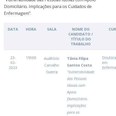
Domiciliário. Implicações para os Cuidados de
Enfermagem".
DATA
HORA
SALA
NOME DO
CUR
CANDIDATO /
TÍTULO DO
TRABALHO
23-
15h00
Doutor
Auditório
Tânia Filipa
02-
em
Carvalho
Santos Costa
2023
Enferm
Guerra
"Vulnerabilidade
das Pessoas
Idosas com
Apoio
Domiciliário.
Implicações
para os