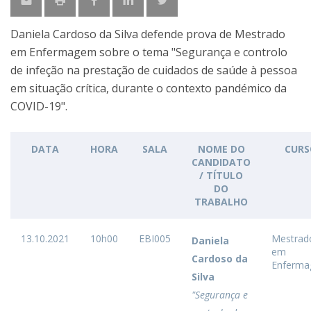
Daniela Cardoso da Silva defende prova de Mestrado
em Enfermagem sobre o tema "Segurança e controlo
de infeção na prestação de cuidados de saúde à pessoa
em situação crítica, durante o contexto pandémico da
COVID-19".
DATA
HORA
SALA
NOME DO
CURS
CANDIDATO
/ TÍTULO
DO
TRABALHO
13.10.2021
10h00
EBI005
Mestrad
Daniela
em
Cardoso da
Enferm
Silva
"Segurança e