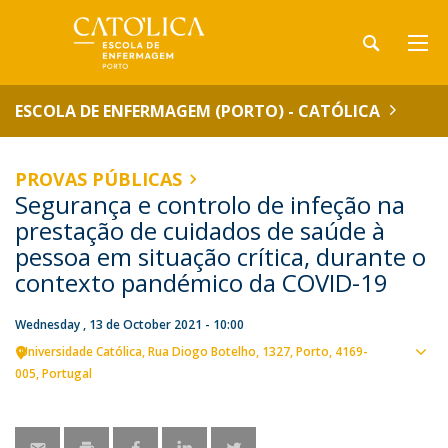
ESCOLA DE ENFERMAGEM (PORTO) - CATÓLICA
PROVAS PÚBLICAS
Segurança e controlo de infeção na
prestação de cuidados de saúde à
pessoa em situação crítica, durante o
contexto pandémico da COVID-19
Wednesday , 13 de October 2021 - 10:00
Universidade Católica
Rua Diogo Botelho, 1327
Porto
4169-
Sho
005
Portugal
map